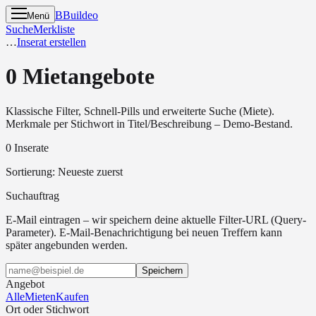
B
Buildeo
Menü
Suche
Merkliste
…
Inserat erstellen
0 Mietangebote
Klassische Filter, Schnell-Pills und erweiterte Suche (Miete).
Merkmale per Stichwort in Titel/Beschreibung – Demo-Bestand.
0 Inserate
Sortierung
:
Neueste zuerst
Suchauftrag
E-Mail eintragen – wir speichern deine aktuelle Filter-URL (Query-
Parameter). E-Mail-Benachrichtigung bei neuen Treffern kann
später angebunden werden.
Speichern
Angebot
Alle
Mieten
Kaufen
Ort oder Stichwort