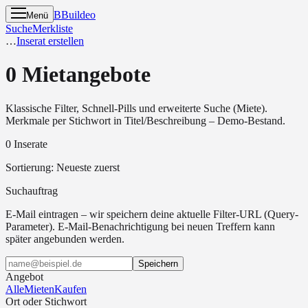
B
Buildeo
Menü
Suche
Merkliste
…
Inserat erstellen
0 Mietangebote
Klassische Filter, Schnell-Pills und erweiterte Suche (Miete).
Merkmale per Stichwort in Titel/Beschreibung – Demo-Bestand.
0 Inserate
Sortierung
:
Neueste zuerst
Suchauftrag
E-Mail eintragen – wir speichern deine aktuelle Filter-URL (Query-
Parameter). E-Mail-Benachrichtigung bei neuen Treffern kann
später angebunden werden.
Speichern
Angebot
Alle
Mieten
Kaufen
Ort oder Stichwort