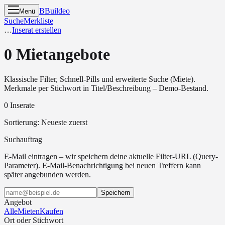
B
Buildeo
Menü
Suche
Merkliste
…
Inserat erstellen
0 Mietangebote
Klassische Filter, Schnell-Pills und erweiterte Suche (Miete).
Merkmale per Stichwort in Titel/Beschreibung – Demo-Bestand.
0 Inserate
Sortierung
:
Neueste zuerst
Suchauftrag
E-Mail eintragen – wir speichern deine aktuelle Filter-URL (Query-
Parameter). E-Mail-Benachrichtigung bei neuen Treffern kann
später angebunden werden.
Speichern
Angebot
Alle
Mieten
Kaufen
Ort oder Stichwort