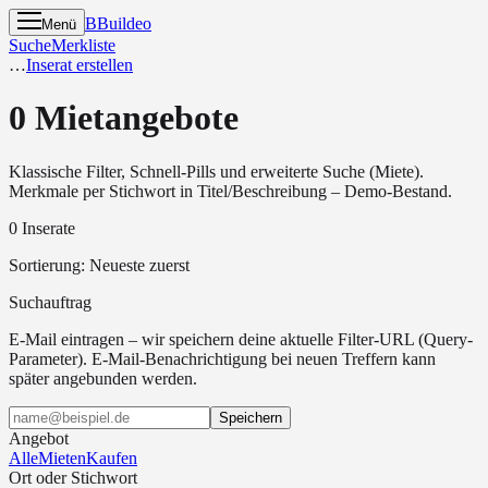
B
Buildeo
Menü
Suche
Merkliste
…
Inserat erstellen
0 Mietangebote
Klassische Filter, Schnell-Pills und erweiterte Suche (Miete).
Merkmale per Stichwort in Titel/Beschreibung – Demo-Bestand.
0 Inserate
Sortierung
:
Neueste zuerst
Suchauftrag
E-Mail eintragen – wir speichern deine aktuelle Filter-URL (Query-
Parameter). E-Mail-Benachrichtigung bei neuen Treffern kann
später angebunden werden.
Speichern
Angebot
Alle
Mieten
Kaufen
Ort oder Stichwort