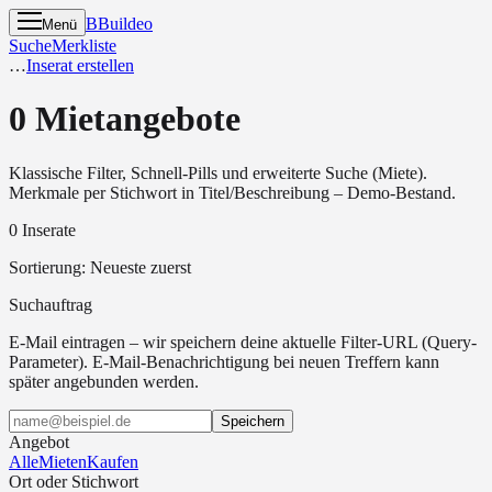
B
Buildeo
Menü
Suche
Merkliste
…
Inserat erstellen
0 Mietangebote
Klassische Filter, Schnell-Pills und erweiterte Suche (Miete).
Merkmale per Stichwort in Titel/Beschreibung – Demo-Bestand.
0 Inserate
Sortierung
:
Neueste zuerst
Suchauftrag
E-Mail eintragen – wir speichern deine aktuelle Filter-URL (Query-
Parameter). E-Mail-Benachrichtigung bei neuen Treffern kann
später angebunden werden.
Speichern
Angebot
Alle
Mieten
Kaufen
Ort oder Stichwort