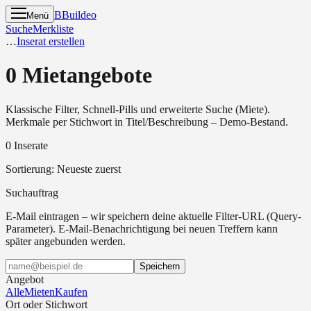
B
Buildeo
Menü
Suche
Merkliste
…
Inserat erstellen
0 Mietangebote
Klassische Filter, Schnell-Pills und erweiterte Suche (Miete).
Merkmale per Stichwort in Titel/Beschreibung – Demo-Bestand.
0 Inserate
Sortierung
:
Neueste zuerst
Suchauftrag
E-Mail eintragen – wir speichern deine aktuelle Filter-URL (Query-
Parameter). E-Mail-Benachrichtigung bei neuen Treffern kann
später angebunden werden.
Speichern
Angebot
Alle
Mieten
Kaufen
Ort oder Stichwort