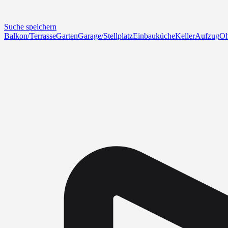
Suche speichern
Balkon/Terrasse
Garten
Garage/Stellplatz
Einbauküche
Keller
Aufzug
Oh