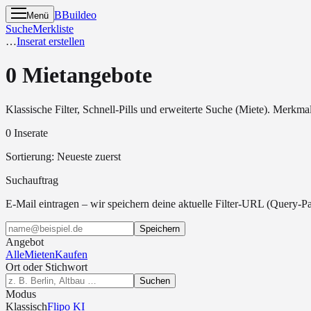
B
Buildeo
Menü
Suche
Merkliste
…
Inserat erstellen
0 Mietangebote
Klassische Filter, Schnell-Pills und erweiterte Suche (Miete). Merkm
0 Inserate
Sortierung
:
Neueste zuerst
Suchauftrag
E-Mail eintragen – wir speichern deine aktuelle Filter-URL (Query-
Speichern
Angebot
Alle
Mieten
Kaufen
Ort oder Stichwort
Suchen
Modus
Klassisch
Flipo KI