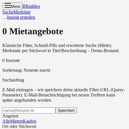
B
Buildeo
Menü
Suche
Merkliste
…
Inserat erstellen
0 Mietangebote
Klassische Filter, Schnell-Pills und erweiterte Suche (Miete).
Merkmale per Stichwort in Titel/Beschreibung – Demo-Bestand.
0 Inserate
Sortierung
:
Neueste zuerst
Suchauftrag
E-Mail eintragen – wir speichern deine aktuelle Filter-URL (Query-
Parameter). E-Mail-Benachrichtigung bei neuen Treffern kann
später angebunden werden.
Speichern
Angebot
Alle
Mieten
Kaufen
Ort oder Stichwort