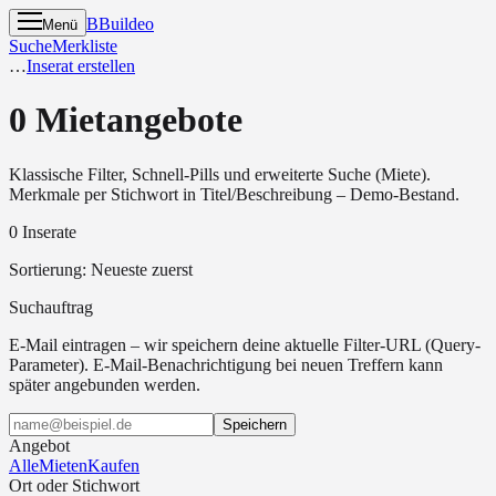
B
Buildeo
Menü
Suche
Merkliste
…
Inserat erstellen
0 Mietangebote
Klassische Filter, Schnell-Pills und erweiterte Suche (Miete).
Merkmale per Stichwort in Titel/Beschreibung – Demo-Bestand.
0 Inserate
Sortierung
:
Neueste zuerst
Suchauftrag
E-Mail eintragen – wir speichern deine aktuelle Filter-URL (Query-
Parameter). E-Mail-Benachrichtigung bei neuen Treffern kann
später angebunden werden.
Speichern
Angebot
Alle
Mieten
Kaufen
Ort oder Stichwort