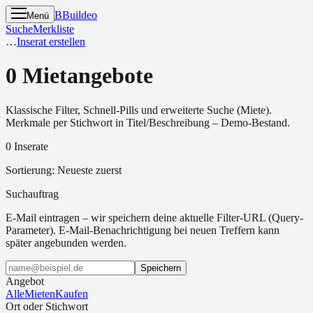
B
Buildeo
Menü
Suche
Merkliste
…
Inserat erstellen
0 Mietangebote
Klassische Filter, Schnell-Pills und erweiterte Suche (Miete).
Merkmale per Stichwort in Titel/Beschreibung – Demo-Bestand.
0 Inserate
Sortierung
:
Neueste zuerst
Suchauftrag
E-Mail eintragen – wir speichern deine aktuelle Filter-URL (Query-
Parameter). E-Mail-Benachrichtigung bei neuen Treffern kann
später angebunden werden.
Speichern
Angebot
Alle
Mieten
Kaufen
Ort oder Stichwort